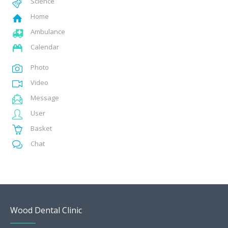
Science
Home
Ambulance
Calendar
Photo
Video
Message
User
Basket
Chat
Wood Dental Clinic