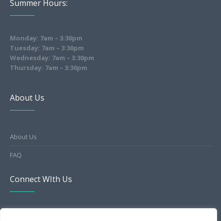
Summer Hours:
Monday: 7am – 3:30pm
Tuesday: 7am – 3:30pm
Wednesday: 7am – 3:30pm
Thursday: 7am – 3:30pm
About Us
About Us
FAQ
Connect WIth Us
HealthGrades