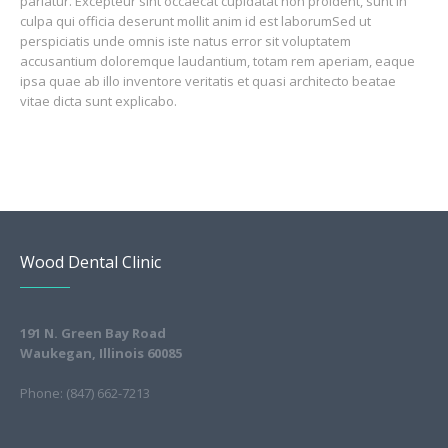
pariatur. Excepteur sint occaecat cupidatat non proident, sunt in
culpa qui officia deserunt mollit anim id est laborumSed ut
perspiciatis unde omnis iste natus error sit voluptatem
accusantium doloremque laudantium, totam rem aperiam, eaque
ipsa quae ab illo inventore veritatis et quasi architecto beatae
vitae dicta sunt explicabo.
Wood Dental Clinic
191 N. Green Bay Road
Waukegan, Illinois 60085
Phone: (847) 662-7213